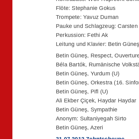
Flöte: Stephanie Gokus
Trompete: Yavuz Duman
Pauke und Schlagzeug: Carsten
Perkussion: Fethi Ak
Leitung und Klavier: Betin Güne
Betin Güneş, Respect, Ouverture
Béla Bartók, Rumänische Volkst
Betin Güneş, Yurdum (U)
Betin Güneş, Orkestra (16. Sinfon
Betin Güneş, Pifl (U)
Ali Ekber Çiçek, Haydar Haydar
Betin Güneş, Sympathie
Anonym: Sultaniyegah Sirto
Betin Güneş, Azeri