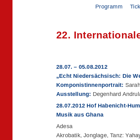
Zur
Zum
Programm
Tic
Hauptnavigation
Inhalt
springen
springen
22. Internationa
28.07. – 05.08.2012
„Echt Niedersächsisch: Die We
Komponistinnenportrait:
Sarah
Ausstellung:
Degenhard Andrul
28.07.2012 Hof Habenicht-Hu
Musik aus Ghana
Adesa
Akrobatik, Jonglage, Tanz: Yaha