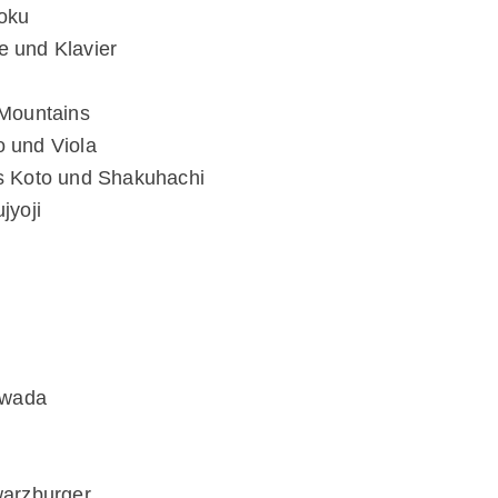
oku
e und Klavier
 Mountains
o und Viola
ges Koto und Shakuhachi
jyoji
awada
warzburger