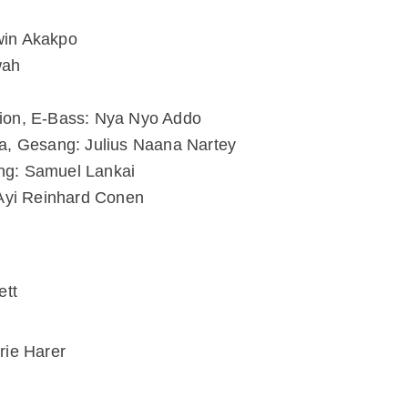
win Akakpo
wah
ion, E-Bass: Nya Nyo Addo
a, Gesang: Julius Naana Nartey
ng: Samuel Lankai
 Ayi Reinhard Conen
ett
rie Harer