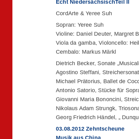
Echt NiedersächsischTeil II
CordArte & Yeree Suh
Sopran: Yeree Suh
Violine: Daniel Deuter, Margret 
Viola da gamba, Violoncello: He
Cembalo: Markus Märkl
Dietrich Becker, Sonate „Musical
Agostino Steffani, Streichersona
Michael Prätorius, Ballet de Coc
Antonio Satorio, Stücke für Sopr
Giovanni Maria Bononcini, Strei
Nikolaus Adam Strungk, Trioson
Georg Friedrich Händel, „ Dunqu
03.08.2012 Zehntscheune
Musik aus China