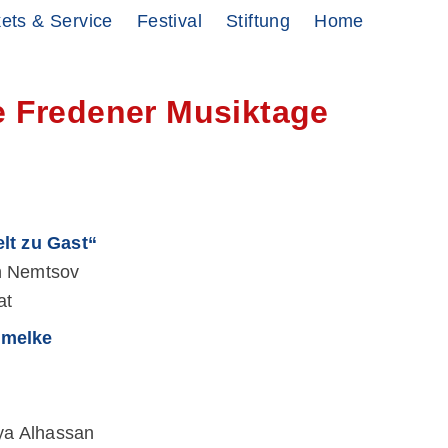
kets & Service
Festival
Stiftung
Home
le Fredener Musiktage
lt zu Gast“
 Nemtsov
at
mmelke
ya Alhassan