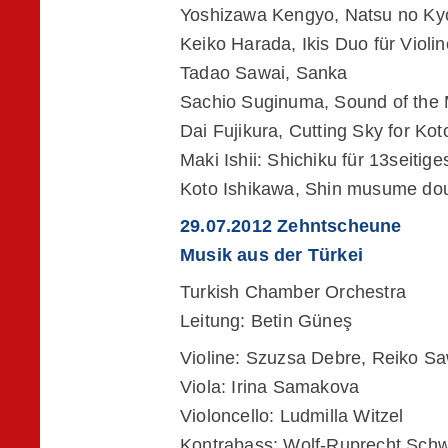
Yoshizawa Kengyo, Natsu no Ky
Keiko Harada, Ikis Duo für Violin
Tadao Sawai, Sanka
Sachio Suginuma, Sound of the
Dai Fujikura, Cutting Sky for Kot
Maki Ishii: Shichiku für 13seiti
Koto Ishikawa, Shin musume dou
29.07.2012 Zehntscheune
Musik aus der Türkei
Turkish Chamber Orchestra
Leitung: Betin Güneş
Violine: Szuzsa Debre, Reiko S
Viola: Irina Samakova
Violoncello: Ludmilla Witzel
Kontrabass: Wolf-Ruprecht Sch