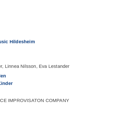
usic Hildesheim
r, Linnea Nilsson, Eva Lestander
den
Kinder
ANCE IMPROVISATON COMPANY