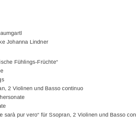
Baumgartl
ike Johanna Lindner
ische Fühlings-Früchte“
te
qs
an, 2 Violinen und Basso continuo
chersonate
ate
e sarà pur vero“ für Ssopran, 2 Violinen und Basso con