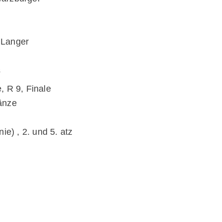
 Langer
ş
, R 9, Finale
änze
ie) , 2. und 5. atz