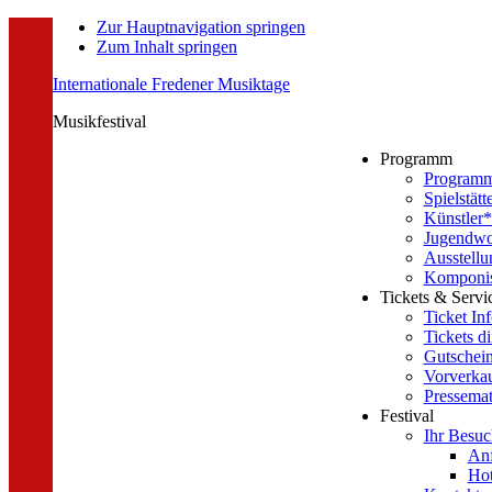
Zur Hauptnavigation springen
Zum Inhalt springen
Internationale Fredener Musiktage
Musikfestival
Programm
Program
Spielstätt
Künstler*
Jugendwo
Ausstellu
Komponist
Tickets & Servi
Ticket In
Tickets di
Gutschei
Vorverkau
Pressemat
Festival
Ihr Besuc
Anf
Hot