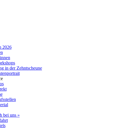
m 2026
en
innen
rkshops
ng in der Zehntscheune
enportrait
ce
fos
rekt
ne
fsstellen
erial
h bei uns »
ahrt
els