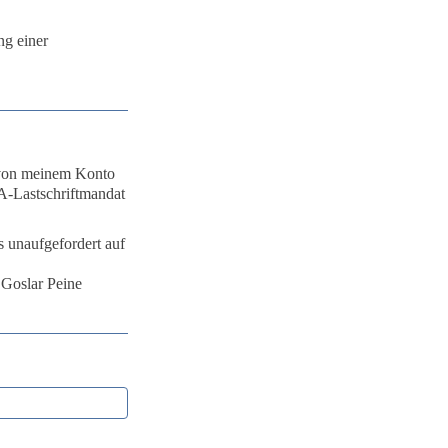
ng einer
n von meinem Konto
PA-Lastschriftmandat
s unaufgefordert auf
Goslar Peine