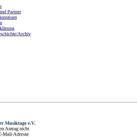
r
und Partner
ionsteam
n
rklärung
eschichte/Archiv
er Musiktage e.V.
den Antrag nicht
 E-Mail-Adresse