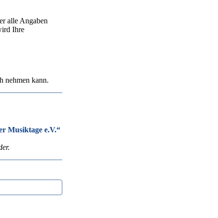
er alle Angaben
ird Ihre
uch nehmen kann.
er Musiktage e.V.“
der.