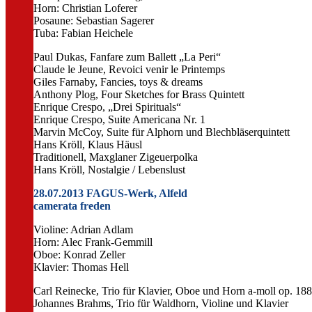
Horn: Christian Loferer
Posaune: Sebastian Sagerer
Tuba: Fabian Heichele
Paul Dukas, Fanfare zum Ballett „La Peri“
Claude le Jeune, Revoici venir le Printemps
Giles Farnaby, Fancies, toys & dreams
Anthony Plog, Four Sketches for Brass Quintett
Enrique Crespo, „Drei Spirituals“
Enrique Crespo, Suite Americana Nr. 1
Marvin McCoy, Suite für Alphorn und Blechbläserquintett
Hans Kröll, Klaus Häusl
Traditionell, Maxglaner Zigeuerpolka
Hans Kröll, Nostalgie / Lebenslust
28.07.2013 FAGUS-Werk, Alfeld
camerata freden
Violine: Adrian Adlam
Horn: Alec Frank-Gemmill
Oboe: Konrad Zeller
Klavier: Thomas Hell
Carl Reinecke, Trio für Klavier, Oboe und Horn a-moll op. 188
Johannes Brahms, Trio für Waldhorn, Violine und Klavier