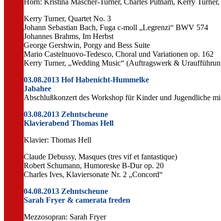
Horn: Kristina Mascher-Turner, Charles Putnam, Kerry Turner,
Kerry Turner, Quartet No. 3
Johann Sebastian Bach, Fuga c-moll „Legrenzi“ BWV 574
Johannes Brahms, Im Herbst
George Gershwin, Porgy and Bess Suite
Mario Castelnuovo-Tedesco, Choral und Variationen op. 162
Kerry Turner, „Wedding Music“ (Auftragswerk & Uraufführun
03.08.2013 Hof Habenicht-Hummelke
Jabahee
Abschlußkonzert des Workshop für Kinder und Jugendliche mi
03.08.2013 Zehntscheune
Klavierabend Thomas Hell
Klavier: Thomas Hell
Claude Debussy, Masques (tres vif et fantastique)
Robert Schumann, Humoreske B-Dur op. 20
Charles Ives, Klaviersonate Nr. 2 „Concord“
04.08.2013 Zehntscheune
Sarah Fryer & camerata freden
Mezzosopran: Sarah Fryer