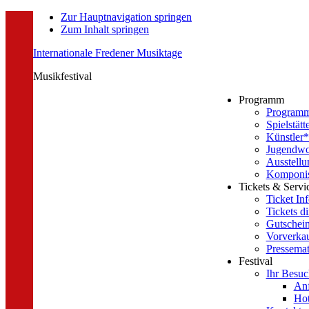
Zur Hauptnavigation springen
Zum Inhalt springen
Internationale Fredener Musiktage
Musikfestival
Programm
Program
Spielstätt
Künstler*
Jugendwo
Ausstellu
Komponist
Tickets & Servi
Ticket In
Tickets di
Gutschei
Vorverkau
Pressemat
Festival
Ihr Besuc
Anf
Hot