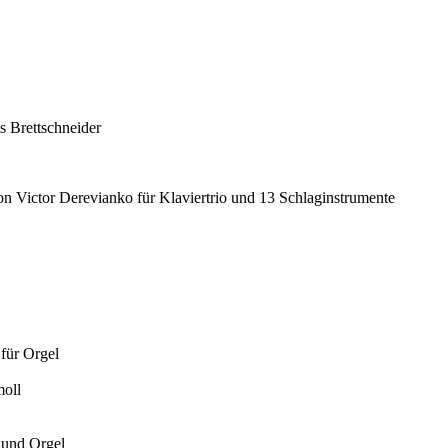
s Brettschneider
von Victor Derevianko für Klaviertrio und 13 Schlaginstrumente
für Orgel
moll
 und Orgel