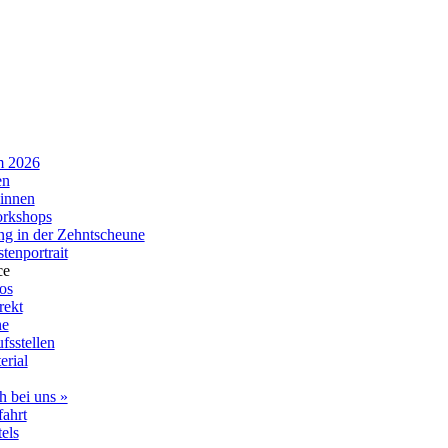
m 2026
en
innen
rkshops
ng in der Zehntscheune
enportrait
ce
fos
rekt
ne
fsstellen
erial
h bei uns »
ahrt
els