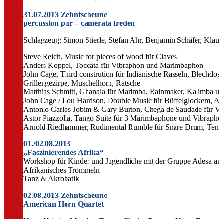
31.07.2013 Zehntscheune
percussion pur – camerata freden
Schlagzeug: Simon Stierle, Stefan Ahr, Benjamin Schäfer, Klau
Steve Reich, Music for pieces of wood für Claves
Anders Koppel, Toccata für Vibraphon und Marimbaphon
John Cage, Third constrution für Indianische Rasseln, Blechd
Grillengezirpe, Muschelhorn, Ratsche
Matthias Schmitt, Ghanaia für Marimba, Rainmaker, Kalimba
John Cage / Lou Harrison, Double Music für Büffelglockem, 
Antonio Carlos Jobim & Gary Burton, Chega de Saudade für 
Astor Piazzolla, Tango Suite für 3 Marimbaphone und Vibraph
Arnold Riedhammer, Rudimental Rumble für Snare Drum, Te
01./02.08.2013
„Faszinierendes Afrika“
Workshop für Kinder und Jugendliche mit der Gruppe Adesa 
Afrikanisches Trommeln
Tanz & Akrobatik
02.08.2013 Zehntscheune
American Horn Quartet