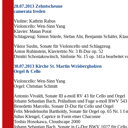
28.07.2013 Zehntscheune
camerata freden
Violine: Kathrin Rabus
Violoncello: Wen-Sinn Yang
Klavier: Matan Porat
Schlagzeug: Simon Stierle, Stefan Ahr, Benjamin Schäfer, Klau
Viktor Suslin, Sonate für Violoncello und Schlagzeug
Anton Rubinstein, Klaviertrio Nr. 3 B-Dur op. 52
Dimitri Schostakowitsch, Sinfonie Nr. 15 op. 141a bearbeitet 
30.07.2013 Kirche St. Martin Wrisbergholzen
Orgel & Cello
Violoncello: Wen-Sinn Yang
Orgel: Christian Schmitt
Antonio Vivaldi, Sonate III a-moll RV 43 für Cello und Orgel
Johann Sebastian Bach, Präludium und Fuge a-moll BWV 543 
Benedetto Marcello, Sonate D-Dur für Cello und Orgel
Felix Mendelssohn Bartholdy, Sonate für Orgel op. 65 Nr. 1 f-
Julius Klengel, Caprice in Form einer Chaconne
Toshio Hosokawa, Cloudscape 2000
Johann Sebastian Bach, Sonate in G-Dur BWV 1027 für Cello