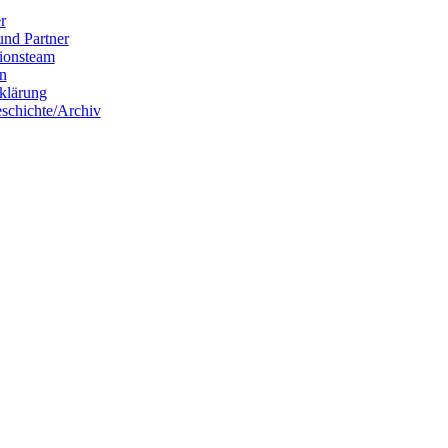
r
und Partner
ionsteam
n
rklärung
eschichte/Archiv