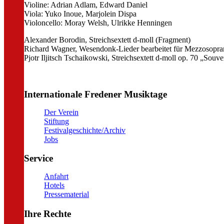
Violine: Adrian Adlam, Edward Daniel
Viola: Yuko Inoue, Marjolein Dispa
Violoncello: Moray Welsh, Ulrikke Henningen
Alexander Borodin, Streichsextett d-moll (Fragment)
Richard Wagner, Wesendonk-Lieder bearbeitet für Mezzosopran,
Pjotr Iljitsch Tschaikowski, Streichsextett d-moll op. 70 „Souv
Internationale Fredener Musiktage
Der Verein
Stiftung
Festivalgeschichte/Archiv
Jobs
Service
Anfahrt
Hotels
Pressematerial
Ihre Rechte