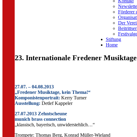
Kontakt
Newslette
Förderer 
Organisat
Der Verei
Beitrittse
Festivalg
Stiftung
Home
23. Internationale Fredener Musiktage
27.07. – 04.08.2013
„Fredener Musiktage, kein Thema!“
Komponistenportrait:
Kerry Turner
Ausstellung:
Detlef Kappeler
27.07.2013 Zehntscheune
munich brass connection
„klassisch, bayerisch, unwiderstehlich…“
Trompete: Thomas Berg, Konrad Müller-Wieland