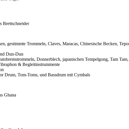
s Brettschneider
osen, gestimmte Trommeln, Claves, Maracas, Chinesische Becken, Tepo
 und Dun-Dun
Autobremstrommeln, Donnerblech, japanischen Tempelgong, Tam Tam, 
Vibraphon & Begleitinstrummente
on
nor Drum, Tom-Toms, und Bassdrum mit Cymbals
aus Ghana