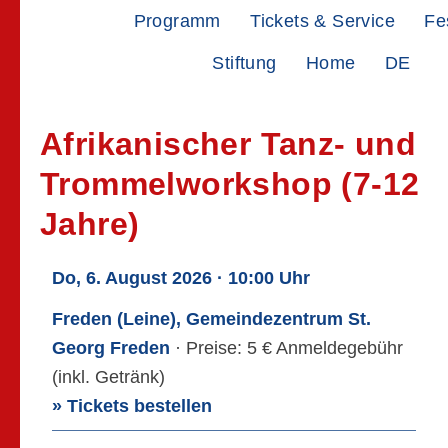
Zur
Zum
Programm
Tickets & Service
Fe
Hauptnavigation
Inhalt
Stiftung
Home
DE
springen
springen
Afrikanischer Tanz- und
Trommelworkshop (7-12
Jahre)
Do, 6. August 2026 · 10:00 Uhr
Freden (Leine), Gemeindezentrum St.
Georg Freden
· Preise: 5 € Anmeldegebühr
(inkl. Getränk)
» Tickets bestellen