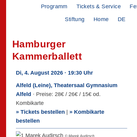
Zur
Zum
Programm
Tickets & Service
Fe
Hauptnavigation
Inhalt
Stiftung
Home
DE
springen
springen
Hamburger
Kammerballett
Di, 4. August 2026 · 19:30 Uhr
Alfeld (Leine), Theatersaal Gymnasium
Alfeld
· Preise: 28€ / 26€ / 15€ od.
Kombikarte
» Tickets bestellen
|
» Kombikarte
bestellen
© Marek Audirsch