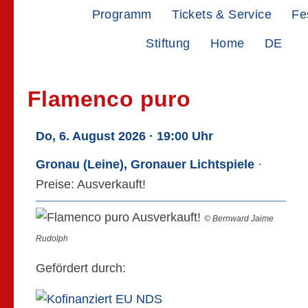
Zur
Zum
Programm
Tickets & Service
Fe
Hauptnavigation
Inhalt
Stiftung
Home
DE
springen
springen
Flamenco puro
Do, 6. August 2026 · 19:00 Uhr
Gronau (Leine), Gronauer Lichtspiele
·
Preise: Ausverkauft!
© Bernward Jaime
Rudolph
Gefördert durch: