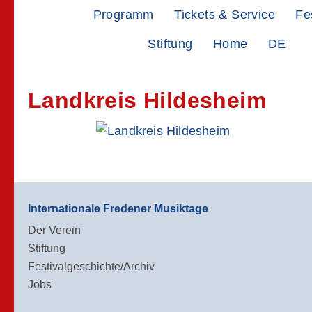
Zur
Zum
Programm
Tickets & Service
Fe
Hauptnavigation
Inhalt
Stiftung
Home
DE
springen
springen
Landkreis Hildesheim
Internationale Fredener Musiktage
Der Verein
Stiftung
Festivalgeschichte/Archiv
Jobs